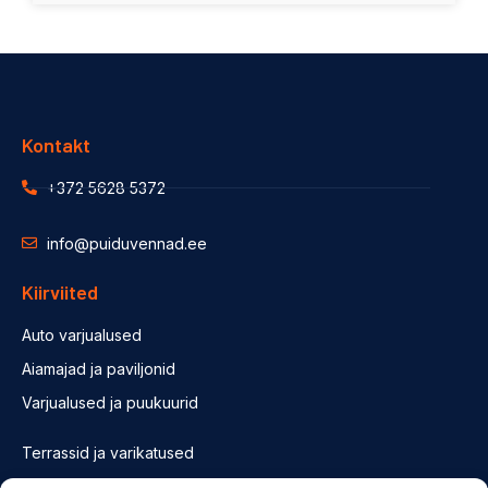
Kontakt
+372 5628 5372
info@puiduvennad.ee
Kiirviited
Auto varjualused
Aiamajad ja paviljonid
Varjualused ja puukuurid
Terrassid ja varikatused
Fassaadid ja konstruktsioonid