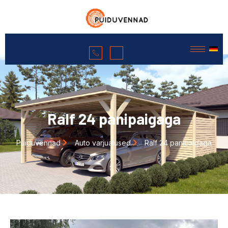
Ralf 24 panipaigaga
Puiduvennad
Auto varjualused
Ralf 24 panipaigaga