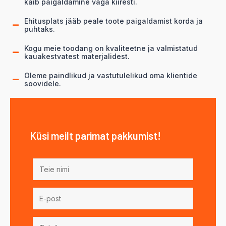
käib paigaldamine väga kiiresti.
Ehitusplats jääb peale toote paigaldamist korda ja
puhtaks.
Kogu meie toodang on kvaliteetne ja valmistatud
kauakestvatest materjalidest.
Oleme paindlikud ja vastutulelikud oma klientide
soovidele.
Küsi meilt parimat pakkumist!