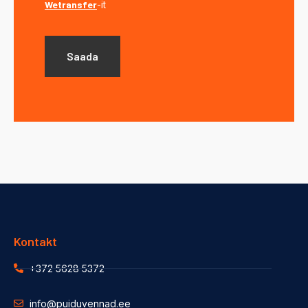
Wetransfer
-it
Kontakt
+372 5628 5372
info@puiduvennad.ee