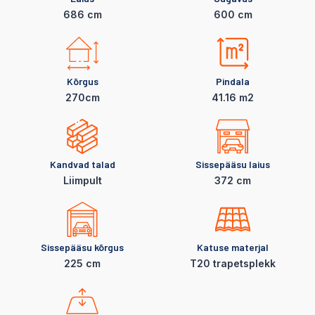
686 cm
600 cm
Kõrgus
Pindala
270cm
41.16 m2
Kandvad talad
Sissepääsu laius
LiimpuIt
372 cm
Sissepääsu kõrgus
Katuse materjal
225 cm
T20 trapetsplekk