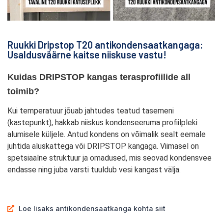
Ruukki Dripstop T20 antikondensaatkangaga:
Usaldusväärne kaitse niiskuse vastu!
Kuidas DRIPSTOP kangas terasprofiilide all 
toimib?
Kui temperatuur jõuab jahtudes teatud tasemeni
(kastepunkt), hakkab niiskus kondenseeruma profiilpleki
alumisele küljele. Antud kondens on võimalik sealt eemale
juhtida aluskattega
või DRIPSTOP kangaga. Viimasel on
spetsiaalne struktuur ja omadused, mis seovad kondensvee
endasse ning juba varsti tuuldub vesi kangast välja.
Loe lisaks antikondensaatkanga kohta siit