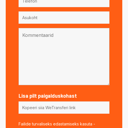
Lisa pilt paigalduskohast
Failide turvaliseks edastamiseks kasuta -