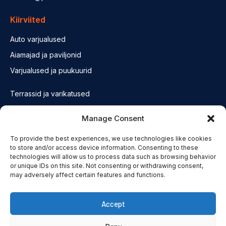
Kiirviited
Auto varjualused
Aiamajad ja paviljonid
Varjualused ja puukuurid
Terrassid ja varikatused
Fassaadid ja konstruktsioonid
Manage Consent
Saunad
To provide the best experiences, we use technologies like cookies
Olulised lingid
to store and/or access device information. Consenting to these
technologies will allow us to process data such as browsing behavior
or unique IDs on this site. Not consenting or withdrawing consent,
Privatsuspoliitika
may adversely affect certain features and functions.
Accept
© Puiduvennad OÜ 2022.