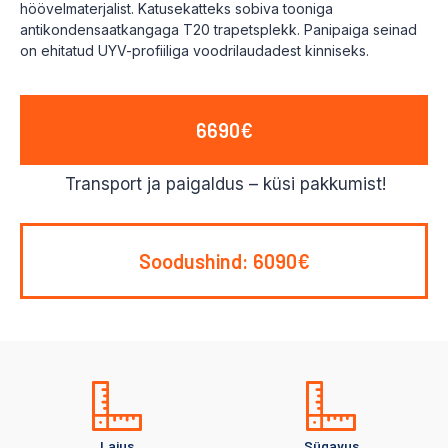
höövelmaterjalist. Katusekatteks sobiva tooniga
antikondensaatkangaga T20 trapetsplekk. Panipaiga seinad
on ehitatud UYV-profiiliga voodrilaudadest kinniseks.
6690€
Transport ja paigaldus – küsi pakkumist!
Soodushind: 6090€
Laius
Sügavus