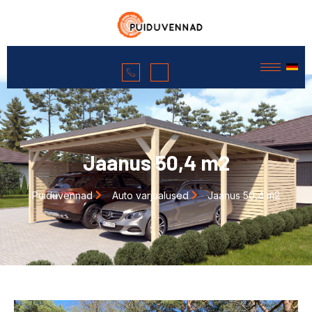
Jaanus 50,4 m2
Puiduvennad
Auto varjualused
Jaanus 50,4 m2