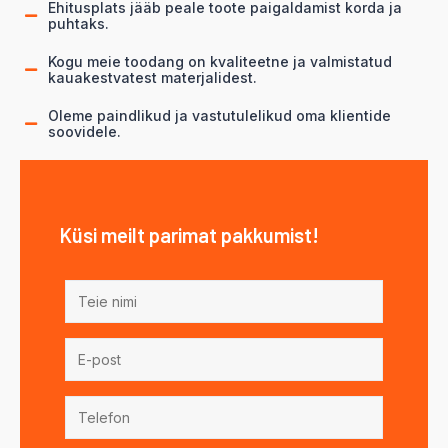
Ehitusplats jääb peale toote paigaldamist korda ja
puhtaks.
Kogu meie toodang on kvaliteetne ja valmistatud
kauakestvatest materjalidest.
Oleme paindlikud ja vastutulelikud oma klientide
soovidele.
Küsi meilt parimat pakkumist!