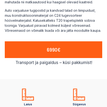
mahutada nii matkaautosid kui haagisel olevaid kaatreid.
Auto varjualuse tugipostid ja kandvad talad on liimpuidust,
muu konstruktsioonimaterjal on C24 tugevsorteer
höövelmaterjalist. Katusekatteks T20 trapetsplekk sobiva
tooniga. Varjualust piiravad kolmest küljest võreseinad.
Võreseinasid on võimalik lisada või ära jätta moodulite kaupa.
6990€
Transport ja paigaldus – küsi pakkumist!
Laius
Sügavus