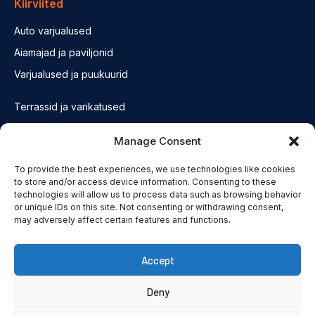
Kiirviited
Auto varjualused
Aiamajad ja paviljonid
Varjualused ja puukuurid
Terrassid ja varikatused
Fassaadid ja konstruktsioonid
Manage Consent
Saunad
To provide the best experiences, we use technologies like cookies
Olulised lingid
to store and/or access device information. Consenting to these
technologies will allow us to process data such as browsing behavior
or unique IDs on this site. Not consenting or withdrawing consent,
Privatsuspoliitika
may adversely affect certain features and functions.
Accept
© Puiduvennad OÜ 2022.
Deny