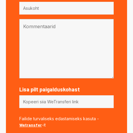
Lisa pilt paigalduskohast
Failide turvaliseks edastamiseks kasuta -
Wetransfer
-it