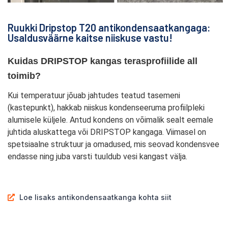
Ruukki Dripstop T20 antikondensaatkangaga:
Usaldusväärne kaitse niiskuse vastu!
Kuidas DRIPSTOP kangas terasprofiilide all 
toimib?
Kui temperatuur jõuab jahtudes teatud tasemeni
(kastepunkt), hakkab niiskus kondenseeruma profiilpleki
alumisele küljele. Antud kondens on võimalik sealt eemale
juhtida aluskattega
või DRIPSTOP kangaga. Viimasel on
spetsiaalne struktuur ja omadused, mis seovad kondensvee
endasse ning juba varsti tuuldub vesi kangast välja.
Loe lisaks antikondensaatkanga kohta siit