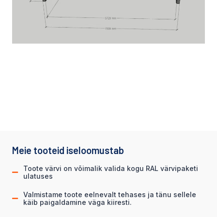
Meie tooteid iseloomustab
Toote värvi on võimalik valida kogu RAL värvipaketi
ulatuses
Valmistame toote eelnevalt tehases ja tänu sellele
käib paigaldamine väga kiiresti.