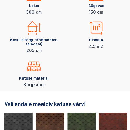
Laius
Sügavus
300 cm
150 cm
Kasulik kõrgus (põrandast
Pindala
taladeni)
4.5 m2
205 cm
Katuse materjal
Kärgkatus
Vali endale meeldiv katuse värv!