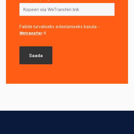
Failide turvaliseks edastamiseks kasuta -
Wetransfer
-it