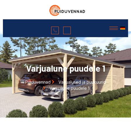
Varjualune puudele 1
Puiduvennad
Varjualused ja puukuurid
Varjualune puudele 1