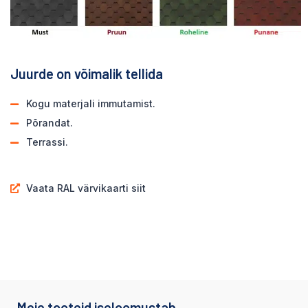
Juurde on võimalik tellida
Kogu materjali immutamist.
Põrandat.
Terrassi.
Vaata RAL värvikaarti siit
Meie tooteid iseloomustab