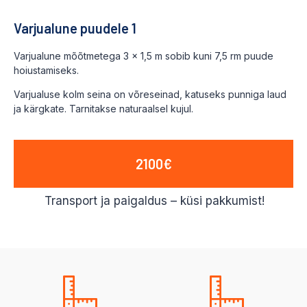
Varjualune puudele 1
Varjualune mõõtmetega 3 × 1,5 m sobib kuni 7,5 rm puude
hoiustamiseks.
Varjualuse kolm seina on võreseinad, katuseks punniga laud
ja kärgkate. Tarnitakse naturaalsel kujul.
2100€
Transport ja paigaldus – küsi pakkumist!