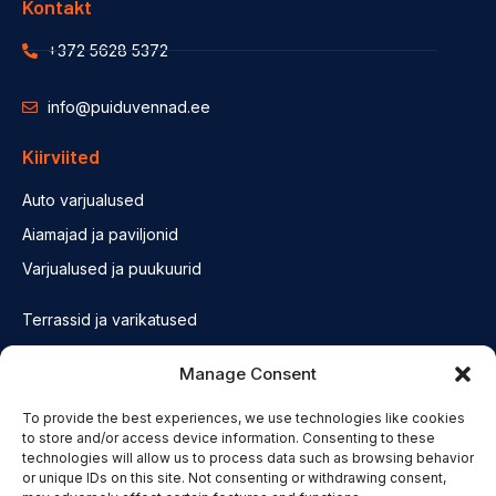
Kontakt
+372 5628 5372
info@puiduvennad.ee
Kiirviited
Auto varjualused
Aiamajad ja paviljonid
Varjualused ja puukuurid
Terrassid ja varikatused
Fassaadid ja konstruktsioonid
Manage Consent
Saunad
To provide the best experiences, we use technologies like cookies
Olulised lingid
to store and/or access device information. Consenting to these
technologies will allow us to process data such as browsing behavior
or unique IDs on this site. Not consenting or withdrawing consent,
Privatsuspoliitika