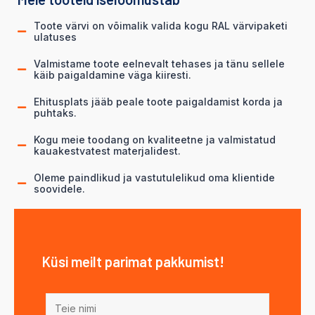
Toote värvi on võimalik valida kogu RAL värvipaketi
ulatuses
Valmistame toote eelnevalt tehases ja tänu sellele
käib paigaldamine väga kiiresti.
Ehitusplats jääb peale toote paigaldamist korda ja
puhtaks.
Kogu meie toodang on kvaliteetne ja valmistatud
kauakestvatest materjalidest.
Oleme paindlikud ja vastutulelikud oma klientide
soovidele.
Küsi meilt parimat pakkumist!