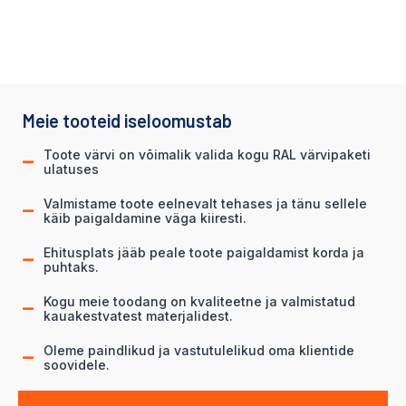
Meie tooteid iseloomustab
Toote värvi on võimalik valida kogu RAL värvipaketi
ulatuses
Valmistame toote eelnevalt tehases ja tänu sellele
käib paigaldamine väga kiiresti.
Ehitusplats jääb peale toote paigaldamist korda ja
puhtaks.
Kogu meie toodang on kvaliteetne ja valmistatud
kauakestvatest materjalidest.
Oleme paindlikud ja vastutulelikud oma klientide
soovidele.