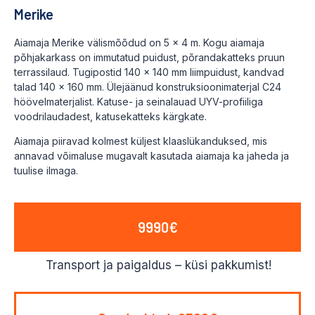
Merike
Aiamaja Merike välismõõdud on 5 x 4 m. Kogu aiamaja
põhjakarkass on immutatud puidust, põrandakatteks pruun
terrassilaud. Tugipostid 140 x 140 mm liimpuidust, kandvad
talad 140 x 160 mm. Ülejäänud konstruksioonimaterjal C24
höövelmaterjalist. Katuse- ja seinalauad UYV-profiiliga
voodrilaudadest, katusekatteks kärgkate.
Aiamaja piiravad kolmest küljest klaaslükanduksed, mis
annavad võimaluse mugavalt kasutada aiamaja ka jaheda ja
tuulise ilmaga.
9990€
Transport ja paigaldus – küsi pakkumist!