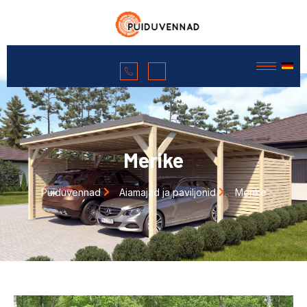
Merike
Puiduvennad
Aiamajad ja paviljonid
Merike