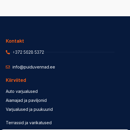
Kontakt
+372 5628 5372
info@puiduvennad.ee
Kiirviited
Auto varjualused
Aiamajad ja paviljonid
Varjualused ja puukuurid
Terrassid ja varikatused