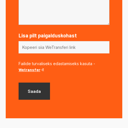
Lisa pilt paigalduskohast
Failide turvaliseks edastamiseks kasuta -
Wetransfer
-it