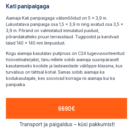
Kati panipaigaga
Aiamaja Kati panipaigaga välismõõdud on 5 x 3,9 m.
Lukustatava panipaiga osa 1,5 x 3,9 m ning avatud osa 3,5 x
3,9 m. Põrand on valmistatud immutatud puidust,
põrandakatteks pruun terrassilaud. Tugipostid ja kandvad
talad 140 × 140 mm liimpuidust.
Kogu aiamaja kasutatav puitpruss on C24 tugevussorteeritud
höövelmaterjalist, tänu millele sobib aiamaja suurepäraselt
kasutamiseks koolide ja lasteaedade väliõppe klassina, kus
turvalisus on tähtsal kohal. Samas sobib aiamaja ka
kodukasutajale, kes soovivad korraga nii aiamaja kui ka
panipaika.
6690€
Transport ja paigaldus – küsi pakkumist!