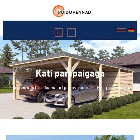
Kati panipaigaga
Puiduvennad
Aiamajad ja paviljonid
Kati panipaigaga