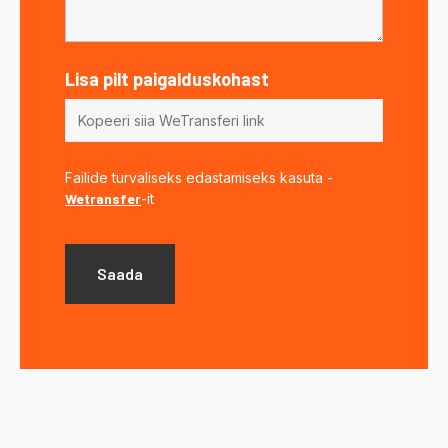
Lisa pilt paigalduskohast
Failide turvaliseks edastamiseks kasuta -
Wetransfer
-it