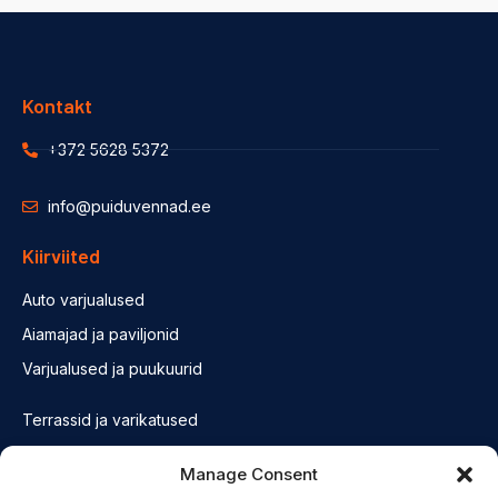
Kontakt
+372 5628 5372
info@puiduvennad.ee
Kiirviited
Auto varjualused
Aiamajad ja paviljonid
Varjualused ja puukuurid
Terrassid ja varikatused
Fassaadid ja konstruktsioonid
Manage Consent
Saunad