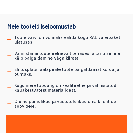
Meie tooteid iseloomustab
Toote värvi on võimalik valida kogu RAL värvipaketi
ulatuses
Valmistame toote eelnevalt tehases ja tänu sellele
käib paigaldamine väga kiiresti.
Ehitusplats jääb peale toote paigaldamist korda ja
puhtaks.
Kogu meie toodang on kvaliteetne ja valmistatud
kauakestvatest materjalidest.
Oleme paindlikud ja vastutulelikud oma klientide
soovidele.