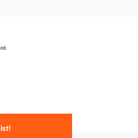
st.
ist!