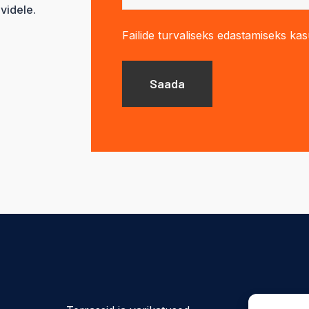
videle.
Failide turvaliseks edastamiseks ka