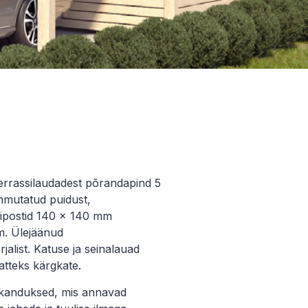
errassilaudadest põrandapind 5
mmutatud puidust,
gipostid 140 x 140 mm
m. Ülejäänud
alist. Katuse ja seinalauad
atteks kärgkate.
lükanduksed, mis annavad