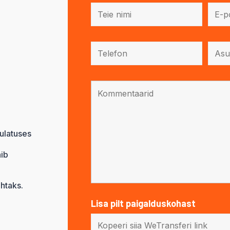
ulatuses
äib
htaks.
Lisa pilt paigalduskohast