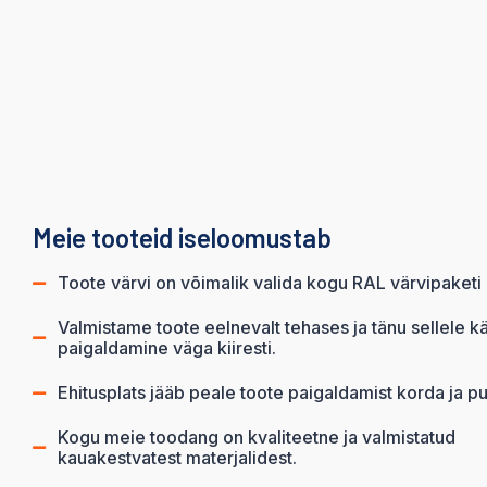
Meie tooteid iseloomustab
Toote värvi on võimalik valida kogu RAL värvipaketi 
Valmistame toote eelnevalt tehases ja tänu sellele k
paigaldamine väga kiiresti.
Ehitusplats jääb peale toote paigaldamist korda ja pu
Kogu meie toodang on kvaliteetne ja valmistatud
kauakestvatest materjalidest.