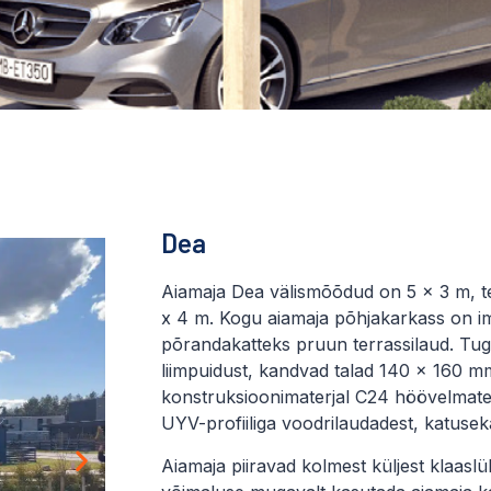
Dea
Aiamaja Dea välismõõdud on 5 x 3 m, t
x 4 m. Kogu aiamaja põhjakarkass on i
põrandakatteks pruun terrassilaud. Tu
liimpuidust, kandvad talad 140 x 160 m
konstruksioonimaterjal C24 höövelmaterj
UYV-profiiliga voodrilaudadest, katusek
Aiamaja piiravad kolmest küljest klaas