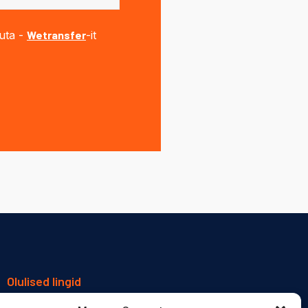
suta -
Wetransfer
-it
Olulised lingid