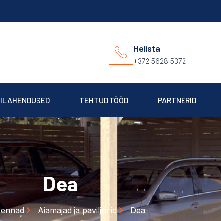
Helista
+372 5628 5372
RILAHENDUSED
TEHTUD TÖÖD
PARTNERID
Dea
vennad
Aiamajad ja paviljonid
Dea