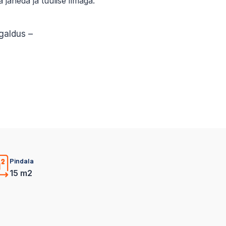
jaheda ja tuulise ilmaga.
igaldus –
Pindala
15 m2