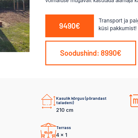
võimaluse mugavalt kasutada aiamaja ka 
Transport ja pa
9490€
küsi pakkumist!
Soodushind: 8990€
Kasulik kõrgus (põrandast
taladeni)
210 cm
Terrass
4 x 1